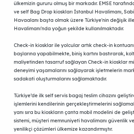
ülkemizin gururu olmuş bir markadır. EMSE tarafında
ve self Bag Drop kioskları İstanbul Havalimanı, S
Havaalanı başta olmak üzere Türkiye'nin değişik ill
Havalimanı'nda yoğun şekilde kullanılmaktadır.
Check-in kiosklar ile yolcular artık check-in kontu
başlarına yapabilmekte, biniş kartını bastırarak, kol
maliyetinden tasarruf sağlayan Check-in kiosklar mü
deneyimi yaşamalarını sağlayarak işletmelerin marka
sadakati oluşturmalarını sağlamaktadır.
Türkiye’de ilk self servis bagaj teslim cihazını gelişt
işlemlerini kendilerinin gerçekleştirmelerini sağlama
yanı sıra bu kioskların çanta mobil modelini de gelişt
sistemi, müşteri memnuniyeti havalimanı güvenlik ve
yenilikçi çözümleri ülkemize kazandırmıştır.