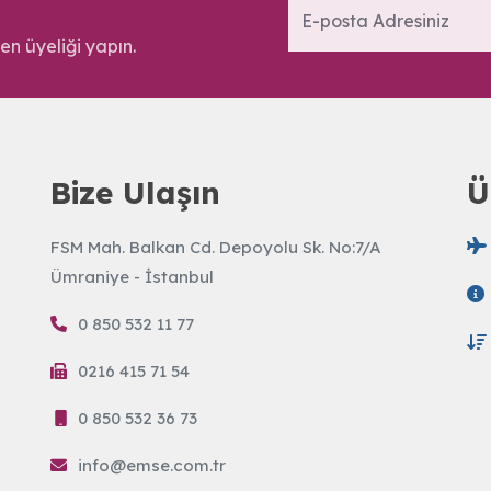
en üyeliği yapın.
Bize Ulaşın
Ü
FSM Mah. Balkan Cd. Depoyolu Sk. No:7/A
Ümraniye - İstanbul
0 850 532 11 77
0216 415 71 54
0 850 532 36 73
info@emse.com.tr