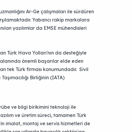
zmanlığını Ar-Ge çalışmaları ile sürdüren
rşılamaktadır. Yabancı rakip markalara
anılan yazılımlar da EMSE mühendisleri
lan Türk Hava Yolları'nın da desteğiyle
i alanında önemli başarılar elde eden
an tek Türk firması konumundadır. Sivil
şımacılığı Birliğinin (IATA)
be ve bilgi birikimini teknoloji ile
 yazılım ve üretim süreci, tamamen Türk
in imalat, montaj ve servis hizmetleri de
likle son yıllarda havacılık sektörüne