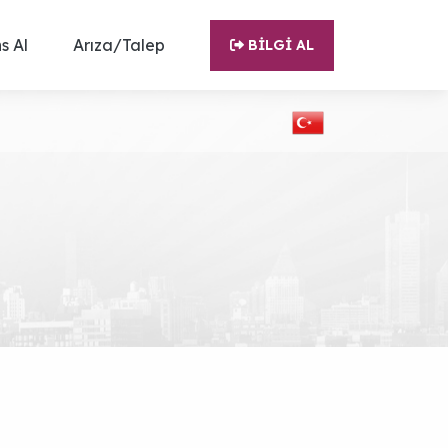
s Al
Arıza/Talep
BILGI AL